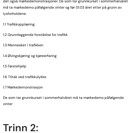
det også mørkedemonstrasjoner. De som tar grunnkurset i sommerhalvåret
må ta mørkedemo påfølgende vinter og før 01.03 året etter på grunn av
lysforholdene.
1.1 Trafikkopplæring
1.2 Grunnleggende forståelse for trafikk
1.3 Mennesket i trafikken
1.4 Øvingskjøring og kjøreerfaring
1.5 Førstehjelp
1.6 Tiltak ved trafikkulykke
1.7 Mørkedemonstrasjon
De som tar grunnkurset i sommerhalvåret må ta mørkedemo påfølgende
vinter
Trinn 2: