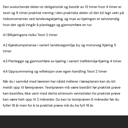
Den avsluttende delen er obligatorisk og består av 13 timer hvor 4 timer er
teori og 9 timer praktisk trening I den praktiske delen vil det bli lagt vekt på
risikomomenter ved landevegskjøring, og mye av kjøringen er selvstendig
hvor det også inngår å planlegge og gjennomføre en tur
4.1 Bilkjøringens risiko Teori 2 timer
4.2 Kjørekompetanse i variert landevegsmiljø, by og motorveg Kjøring 5
timer
4.3 Planlegge og gjennomføre av kjøring i variert trafikkmiljø Kjøring 4 timer
4.4 Oppsummering og refleksjon over egen handling Teori 2 timer
Når du i samråd med læreren har nådd målene i læreplanen kan du bli
meldt opp til førerprøven. Teoriprøven må være bestått før praktisk prøve
kan bestilles, ikke vent med dette ettersom ventetiden for praktisk prøve
kan være helt opp til 2 måneder. Du kan ta teoriprøven 6 måneder før du
fyller 18 år men for å ta praktisk prøve må du ha fylt 18 år.