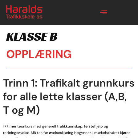
KLASSE B
OPPLÆRING
Trinn 1: Trafikalt grunnkurs
for alle lette klasser (A,B,
T og M)
17 timer teorikurs med generell trafikkunnskap, førstehjelp og
redningsøvelse. Må tas før øvelseskjøring begynner. I mørkehalvåret kjøres