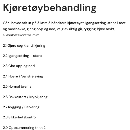
Kjøretøybehandling
Går i hovedsak ut på å lære å håndtere kjøretøyet. Igangsetting, stans i mot
og medbakke, giring opp og ned, valg av riktig gir, rygging, kjøre mykt,
sikkerhetskontroll m.m.
2.1 Gjøre seg klar til kjøring
2.2 Igangsetting – stans
2.3 Gire opp og ned
2.4 Høyre / Venstre sving
2.5 Normal brems
2.6 Bakkestart / Krypkjøring
2.7 Rygging / Parkering
2.8 Sikkerhetskontroll
2.9 Oppsummering trinn 2