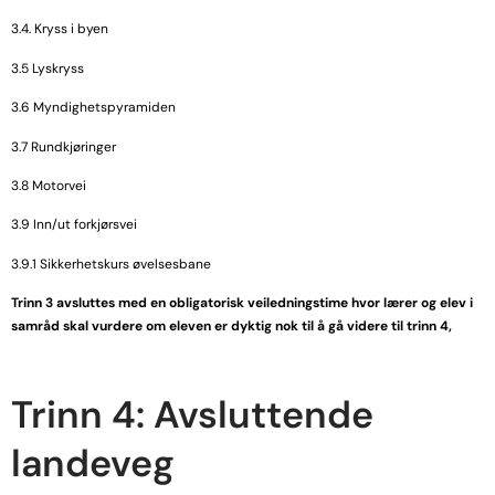
3.4. Kryss i byen
3.5 Lyskryss
3.6 Myndighetspyramiden
3.7 Rundkjøringer
3.8 Motorvei
3.9 Inn/ut forkjørsvei
3.9.1 Sikkerhetskurs øvelsesbane
Trinn 3 avsluttes med en obligatorisk veiledningstime hvor lærer og elev i
samråd skal vurdere om eleven er dyktig nok til å gå videre til trinn 4,
Trinn 4: Avsluttende
landeveg